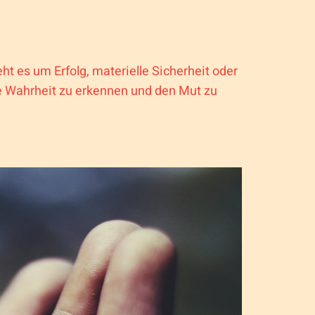
eht es um Erfolg, materielle Sicherheit oder
ene Wahrheit zu erkennen und den Mut zu