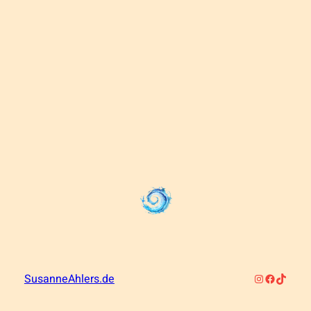
Instagram
Faceboo
TikTok
SusanneAhlers.de